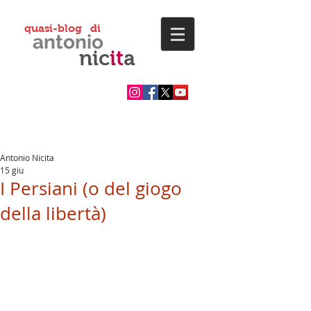
quasi-blog di
antonio
nic
it
a
Antonio Nicita
15 giu
I Persiani (o del giogo
della libertà)