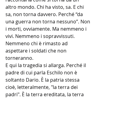
altro mondo. Chi ha visto, sa. E chi 
sa, non torna davvero. Perché “da 
una guerra non torna nessuno”. Non 
i morti, ovviamente. Ma nemmeno i 
vivi. Nemmeno i sopravvissuti. 
Nemmeno chi è rimasto ad 
aspettare i soldati che non 
torneranno.
E qui la tragedia si allarga. Perché il 
padre di cui parla Eschilo non è 
soltanto Dario. È la patria stessa 
cioè, letteralmente, "la terra dei 
padri". È la terra ereditata, la terra 
ricevuta da chi è venuto prima di noi. 
Ma proprio per questo custodisce 
un'ambiguità profonda. Perché ciò 
che ereditiamo può essere una casa 
oppure un giogo. Può essere una 