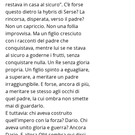
restava in casa al sicuro”. C’è forse 
questo dietro la hybris di Serse? La 
rincorsa, disperata, verso il padre? 
Non un capriccio. Non una follia 
improvvisa. Ma un figlio cresciuto 
con i racconti del padre che 
conquistava, mentre lui se ne stava 
al sicuro a goderne i frutti, senza 
conquistare nulla. Un Re senza gloria 
propria. Un figlio spinto a eguagliare, 
a superare, a meritare un padre 
irraggiungibile. E forse, ancora di più, 
a meritare se stesso agli occhi di 
quel padre, la cui ombra non smette 
mai di guardarlo.
E tuttavia: chi aveva costruito 
quell'impero con la forza? Dario. Chi 
aveva unito gloria e guerra? Ancora 
Dario. E allora Ollé sembra qui dirci 