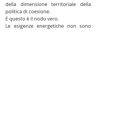
della dimensione territoriale della 
politica di coesione.
E questo è il nodo vero.
Le esigenze energetiche non sono 
uguali in tutti i territori. Cambiano le 
infrastrutture disponibili, il tessuto 
produttivo, la vulnerabilità sociale, la 
capacità amministrativa, il livello di 
avanzamento dei programmi e i 
fabbisogni delle comunità locali. Per 
questo eventuali riprogrammazioni 
devono essere volontarie, 
trasparenti e costruite con le Regioni, 
non sopra le Regioni.
Se l’obiettivo è evitare la perdita di 
risorse in ragione del meccanismo di 
disimpegno automatico e orientarle 
verso investimenti utili, lo si dica 
chiaramente. Se l’obiettivo è 