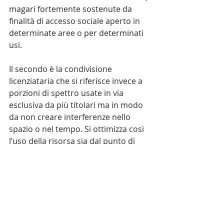
magari fortemente sostenute da 
finalità di accesso sociale aperto in 
determinate aree o per determinati 
usi.
Il secondo è la condivisione 
licenziataria che si riferisce invece a 
porzioni di spettro usate in via 
esclusiva da più titolari ma in modo 
da non creare interferenze nello 
spazio o nel tempo. Si ottimizza cosi 
l’uso della risorsa sia dal punto di 
vista del suo uso geografico che 
della saturazione temporale. L’Italia 
ha avviato, tra i primi al mondo, una 
sperimentazione su questo modello 
per le bande 2.3-2.4 Ghz proprio per 
capire le modalità con le quali 