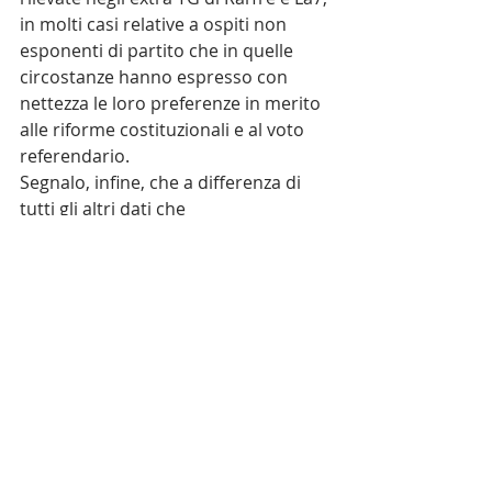
in molti casi relative a ospiti non 
esponenti di partito che in quelle 
circostanze hanno espresso con 
nettezza le loro preferenze in merito 
alle riforme costituzionali e al voto 
referendario.
Segnalo, infine, che a differenza di 
tutti gli altri dati che 
settimanalmente GECA produce, nel 
caso del tema referendario non è 
stata ad oggi fornita all’Autorità  
l’indicazione della fascia oraria e 
delle edizioni principali. Ho sempre 
sostenuto che il tempo di parola 
dovrebbe essere pesato in relazione 
agli ascolti. Un minuto alle 8 di sera 
vale più di 5 minuti alle 8 del mattino. 
 Dai dati forniti da GECA, ad oggi 