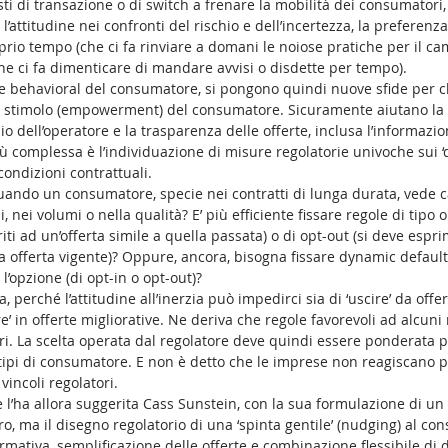
osti di transazione o di switch a frenare la mobilità dei consumatori
 l’attitudine nei confronti del rischio e dell’incertezza, la preferenz
prio tempo (che ci fa rinviare a domani le noiose pratiche per il ca
che ci fa dimenticare di mandare avvisi o disdette per tempo). 
e behavioral del consumatore, si pongono quindi nuove sfide per ch
di stimolo (empowerment) del consumatore. Sicuramente aiutano la 
 dell’operatore e la trasparenza delle offerte, inclusa l’informazio
ù complessa è l’individuazione di misure regolatorie univoche sui ‘dir
condizioni contrattuali. 
uando un consumatore, specie nei contratti di lunga durata, vede c
, nei volumi o nella qualità? E’ più efficiente fissare regole di tipo 
iti ad un’offerta simile a quella passata) o di opt-out (si deve espr
a offerta vigente)? Oppure, ancora, bisogna fissare dynamic default
 l’opzione (di opt-in o opt-out)? 
, perché l’attitudine all’inerzia può impedirci sia di ‘uscire’ da offe
re’ in offerte migliorative. Ne deriva che regole favorevoli ad alcuni
ri. La scelta operata dal regolatore deve quindi essere ponderata 
 tipi di consumatore. E non è detto che le imprese non reagiscano p
incoli regolatori. 
 l’ha allora suggerita Cass Sunstein, con la sua formulazione di un
o, ma il disegno regolatorio di una ‘spinta gentile’ (nudging) al co
rmativa, semplificazione delle offerte e combinazione flessibile di 