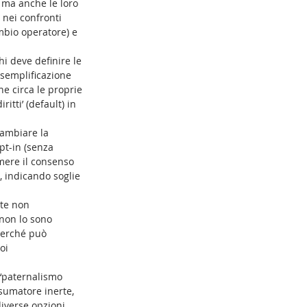
, ma anche le loro 
a nei confronti 
mbio operatore) e 
i deve definire le 
semplificazione 
ne circa le proprie 
itti’ (default) in 
ambiare la 
opt-in (senza 
imere il consenso 
, indicando soglie 
rte non 
 non lo sono 
perché può 
oi 
 ‘paternalismo 
nsumatore inerte, 
diverse opzioni 