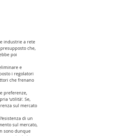
le industrie a rete 
ul presupposto che, 
rebbe poi 
eliminare e 
posto i regolatori 
ttori che frenano 
e preferenze, 
a ‘utilità’. Se, 
orrenza sul mercato 
’esistenza di un 
amento sul mercato, 
Non sono dunque 