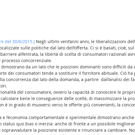
re del 30/6/2015.)
 Negli ultimi vent’anni anni, le liberalizzazioni del
calizzate sulle politiche dal lato dell’offerta. Ci si è basati, cioè, s
barriere all’entrata, la libertà di scelta di consumatori razionali av
l processo concorrenziale. 
i dimostrano da un lato che le posizioni dominanti sono difficili da 
arte dei consumatori tende a sostituire il fornitore abituale. Ciò ha 
la concorrenza dal lato della domanda, a partire  dall’analisi dei fa
ori. 
zionalità del consumatore, ovvero la capacità di conoscere le propri
calcolare bene le conseguenze delle scelte, di massimizzare la propri
non è in grado di muoversi verso le offerte più convenienti, la conc
ca e l’economia comportamentale e sperimentale dimostrano anche l
tto status quo bias o inerzia: anche di fronte a un possibile miglior
 sopravvalutare la posizione esistente e rinunciare a cambiare. 