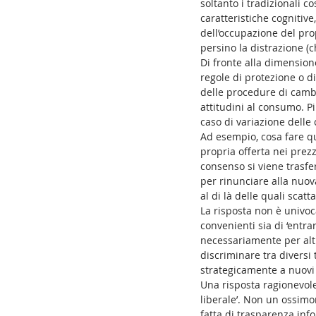
soltanto i tradizionali c
caratteristiche cognitive,
dell’occupazione del pro
persino la distrazione (
Di fronte alla dimension
regole di protezione o 
delle procedure di cambio
attitudini al consumo. Pi
caso di variazione delle 
Ad esempio, cosa fare q
propria offerta nei prezzi
consenso si viene trasfer
per rinunciare alla nuov
al di là delle quali scatta
La risposta non è univoca
convenienti sia di ‘entra
necessariamente per alt
discriminare tra diversi
strategicamente a nuovi v
Una risposta ragionevole
liberale’. Non un ossimor
fatta di trasparenza info