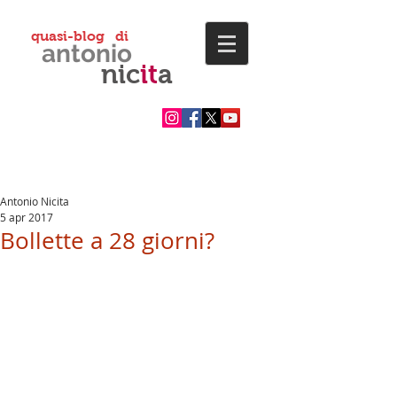
quasi-blog di
antonio
nic
it
a
Antonio Nicita
5 apr 2017
Bollette a 28 giorni?